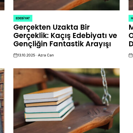
EDEBIYAT
POSTED
P
Gerçekten Uzakta Bir
M
IN
IN
Gerçeklik: Kaçış Edebiyatı ve
O
Gençliğin Fantastik Arayışı
13.10.2025
Azra Can
on
on