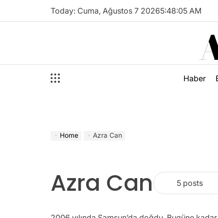
Skip
Today: Cuma, Ağustos 7 2026
5
:
48
:
05
AM
to
content
Haber
Home
Azra Can
Azra Can
5 posts
2006 yılında Samsun’da doğdu. Bugüne kadar ç