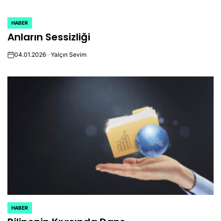
HABER
POSTED
Anların Sessizliği
IN
04.01.2026
Yalçın Sevim
on
HABER
POSTED
IN