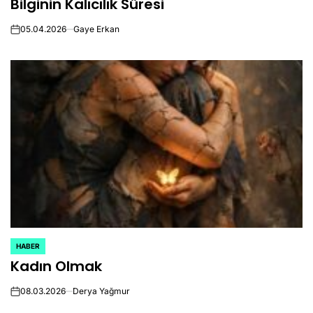
Bilginin Kalıcılık Süresi
IN
05.04.2026
Gaye Erkan
on
HABER
POSTED
Kadın Olmak
IN
08.03.2026
Derya Yağmur
on