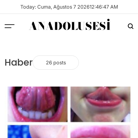
Skip
Today: Cuma, Ağustos 7 2026
12
:
46
:
47
AM
to
content
ANADOLUSESI
Menu
Sea
Haber
26 posts