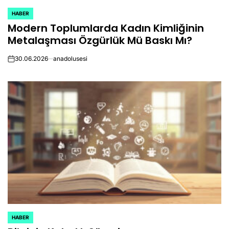
HABER
POSTED
Modern Toplumlarda Kadın Kimliğinin
IN
Metalaşması Özgürlük Mü Baskı Mı?
30.06.2026
anadolusesi
on
HABER
POSTED