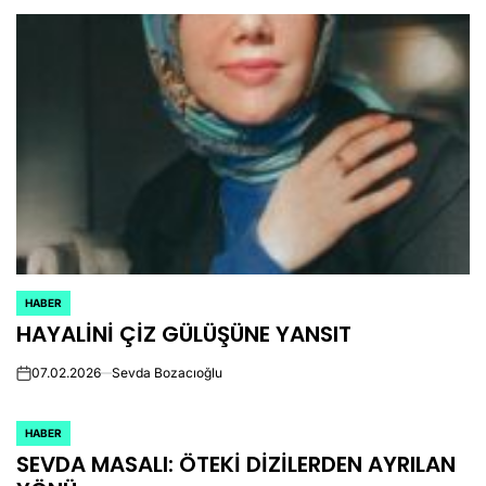
HABER
POSTED
HAYALİNİ ÇİZ GÜLÜŞÜNE YANSIT
IN
07.02.2026
Sevda Bozacıoğlu
on
HABER
POSTED
SEVDA MASALI: ÖTEKİ DİZİLERDEN AYRILAN
IN