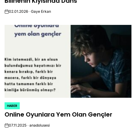
Bilinenin Kıyısında Dans
02.01.2026
Gaye Erkan
on
HABER
POSTED
Online Oyunlara Yem Olan Gençler
IN
07.11.2025
anadolusesi
on