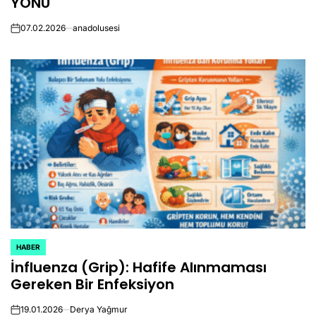
YÖNÜ
07.02.2026
anadolusesi
on
HABER
POSTED
İnfluenza (Grip): Hafife Alınmaması
IN
Gereken Bir Enfeksiyon
19.01.2026
Derya Yağmur
on