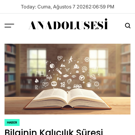
Skip
Today: Cuma, Ağustos 7 2026
2
:
07
:
01
PM
to
content
ANADOLUSESI
Menu
Sea
HABER
POSTED
Bilginin Kalıcılık Süresi
IN