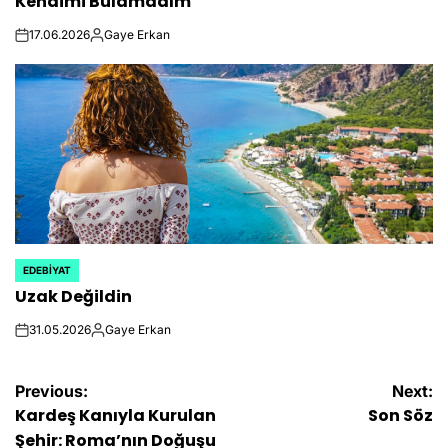
Kendimi Bulamadım
IN
17.06.2026
Gaye Erkan
on
Posted
by
EDEBIYAT
POSTED
Uzak Değildin
IN
31.05.2026
Gaye Erkan
on
Posted
by
Yazı
Previous:
Next:
Kardeş Kanıyla Kurulan
Son Söz
gezinmesi
Şehir: Roma’nın Doğuşu