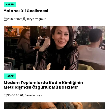
HABER
POSTED
Yalancı Dil Gecikmesi
IN
28.07.2026
Derya Yağmur
on
Posted
by
HABER
POSTED
Modern Toplumlarda Kadın Kimliğinin
IN
Metalaşması Özgürlük Mü Baskı Mı?
30.06.2026
anadolusesi
on
Posted
by