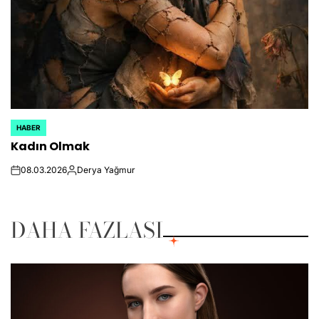
HABER
POSTED
Kadın Olmak
IN
08.03.2026
Derya Yağmur
on
Posted
by
DAHA FAZLASI