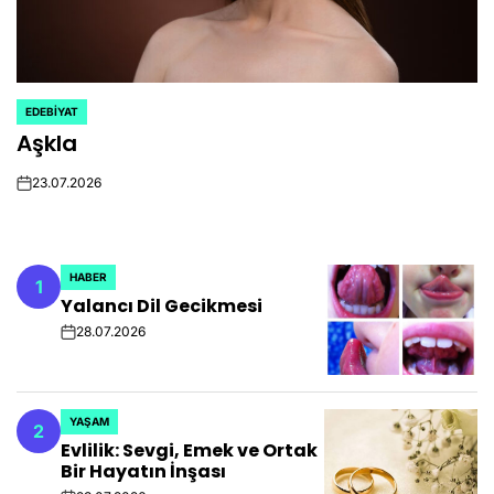
EDEBIYAT
POSTED
Aşkla
IN
23.07.2026
on
HABER
1
POSTED
Yalancı Dil Gecikmesi
IN
28.07.2026
on
YAŞAM
2
POSTED
Evlilik: Sevgi, Emek ve Ortak
IN
Bir Hayatın İnşası