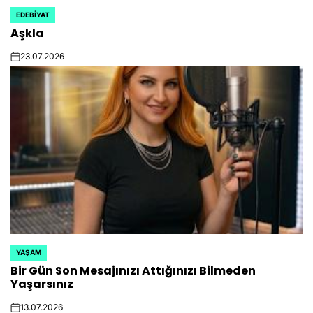
EDEBIYAT
POSTED
Aşkla
IN
23.07.2026
on
YAŞAM
POSTED
Bir Gün Son Mesajınızı Attığınızı Bilmeden
IN
Yaşarsınız
13.07.2026
on