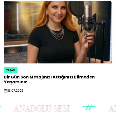
YAŞAM
POSTED
Bir Gün Son Mesajınızı Attığınızı Bilmeden
IN
Yaşarsınız
13.07.2026
on
DOLU SESI
ANADOLU