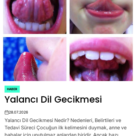
HABER
POSTED
Yalancı Dil Gecikmesi
IN
28.07.2026
on
Yalancı Dil Gecikmesi Nedir? Nedenleri, Belirtileri ve
Tedavi Süreci Çocuğun ilk kelimesini duymak, anne ve
babalar için unutulmaz anlardan biridir. Ancak bazı