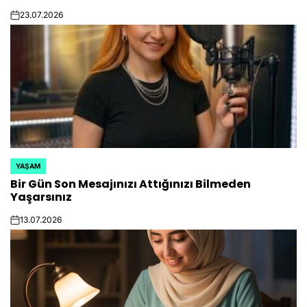
23.07.2026
on
YAŞAM
POSTED
Bir Gün Son Mesajınızı Attığınızı Bilmeden
IN
Yaşarsınız
13.07.2026
on