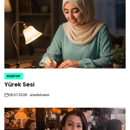
EDEBIYAT
POSTED
Yürek Sesi
IN
08.07.2026
anadolusesi
on