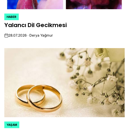
HABER
POSTED
Yalancı Dil Gecikmesi
IN
28.07.2026
Derya Yağmur
on
YAŞAM
POSTED