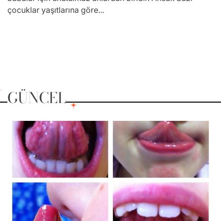
çocuklar yaşıtlarına göre...
GÜNCEL