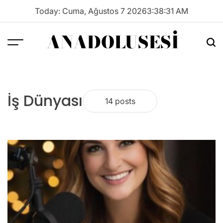
Skip
Today: Cuma, Ağustos 7 2026
3
:
38
:
32
AM
to
content
ANADOLUSESI
Menu
Sea
İş Dünyası
14 posts