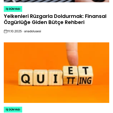
İŞ DÜNYASI
POSTED
Yelkenleri Rüzgarla Doldurmak: Finansal
IN
Özgürlüğe Giden Bütçe Rehberi
11.10.2025
anadolusesi
on
İŞ DÜNYASI
POSTED