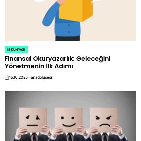
İŞ DÜNYASI
POSTED
Finansal Okuryazarlık: Geleceğini
IN
Yönetmenin İlk Adımı
15.10.2025
anadolusesi
on