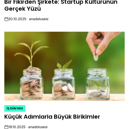
Bir Fikirden Şirkete: Startup Kültürünün
IN
Gerçek Yüzü
20.10.2025
anadolusesi
on
İŞ DÜNYASI
POSTED
Küçük Adımlarla Büyük Birikimler
IN
19.10.2025
anadolusesi