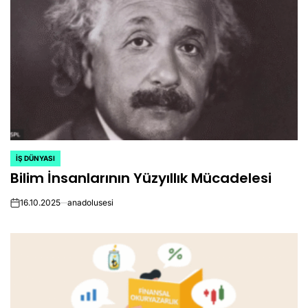
İŞ DÜNYASI
POSTED
Bilim İnsanlarının Yüzyıllık Mücadelesi
IN
16.10.2025
anadolusesi
on