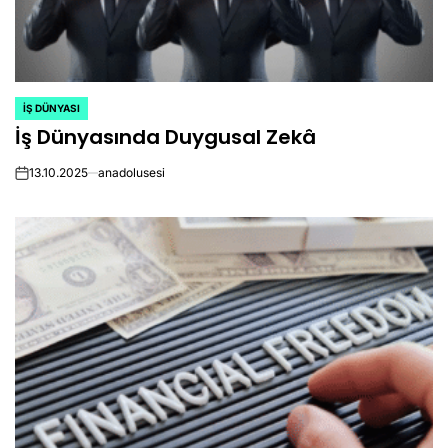
İŞ DÜNYASI
POSTED
İş Dünyasında Duygusal Zekâ
IN
13.10.2025
anadolusesi
on