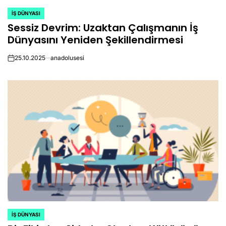
İŞ DÜNYASI
POSTED
Sessiz Devrim: Uzaktan Çalışmanın İş
IN
Dünyasını Yeniden Şekillendirmesi
25.10.2025
anadolusesi
on
İŞ DÜNYASI
POSTED