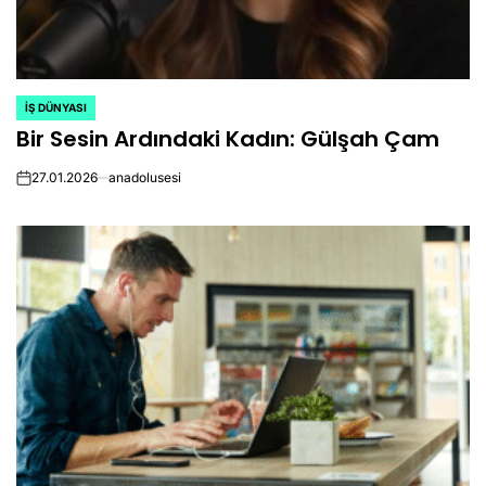
İŞ DÜNYASI
POSTED
Bir Sesin Ardındaki Kadın: Gülşah Çam
IN
27.01.2026
anadolusesi
on