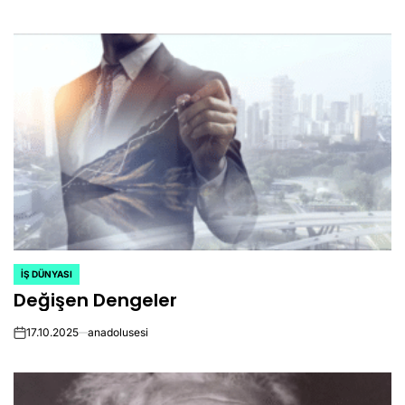
on
İŞ DÜNYASI
POSTED
Değişen Dengeler
IN
17.10.2025
anadolusesi
on