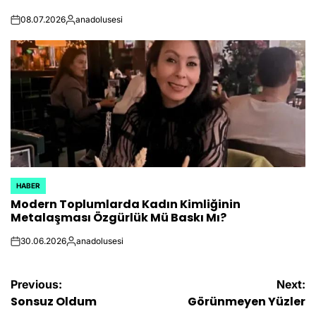
08.07.2026
anadolusesi
on
Posted
by
HABER
POSTED
Modern Toplumlarda Kadın Kimliğinin
IN
Metalaşması Özgürlük Mü Baskı Mı?
30.06.2026
anadolusesi
on
Posted
by
Yazı
Previous:
Next:
Sonsuz Oldum
Görünmeyen Yüzler
gezinmesi