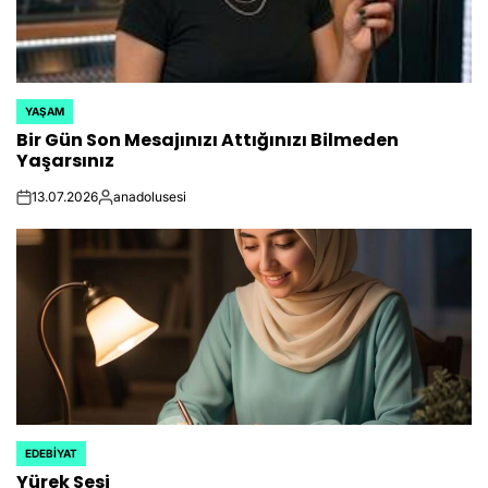
YAŞAM
POSTED
Bir Gün Son Mesajınızı Attığınızı Bilmeden
IN
Yaşarsınız
13.07.2026
anadolusesi
on
Posted
by
EDEBIYAT
POSTED
Yürek Sesi
IN