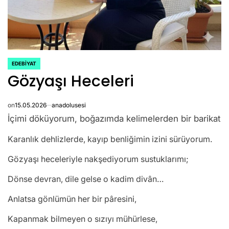
EDEBIYAT
POSTED
Gözyaşı Heceleri
IN
on
15.05.2026
anadolusesi
İçimi döküyorum, boğazımda kelimelerden bir barikat
Karanlık dehlizlerde, kayıp benliğimin izini sürüyorum.
Gözyaşı heceleriyle nakşediyorum sustuklarımı;
Dönse devran, dile gelse o kadim divân…
Anlatsa gönlümün her bir pâresini,
Kapanmak bilmeyen o sızıyı mühürlese,