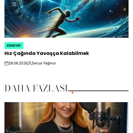
EDEBIYAT
POSTED
Hız Çağında Yavaşça Kalabilmek
IN
29.06.2026
Derya Yağmur
on
Posted
by
DAHA FAZLASI