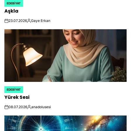
EDEBIYAT
POSTED
Aşkla
IN
23.07.2026
Gaye Erkan
on
Posted
by
EDEBIYAT
POSTED
Yürek Sesi
IN
08.07.2026
anadolusesi
on
Posted
by