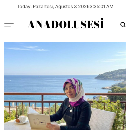
Skip
Today: Pazartesi, Ağustos 3 2026
3
:
35
:
01
AM
to
content
ANADOLUSESI
Menu
Sea