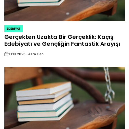
EDEBIYAT
POSTED
Gerçekten Uzakta Bir Gerçeklik: Kaçış
IN
Edebiyatı ve Gençliğin Fantastik Arayışı
13.10.2025
Azra Can
on