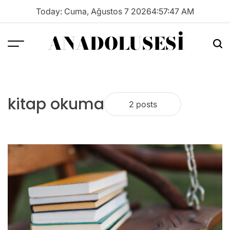
Skip
Today: Cuma, Ağustos 7 2026
4
:
57
:
47
AM
to
content
ANADOLUSESI
Menu
Sea
kitap okuma
2 posts