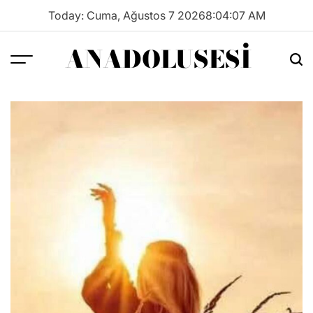
Skip
Today: Cuma, Ağustos 7 2026
8
:
04
:
08
AM
to
content
ANADOLUSESI
Menu
Sea