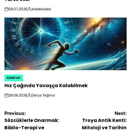
08.07.2026
anadolusesi
on
Posted
by
EDEBIYAT
POSTED
Hız Çağında Yavaşça Kalabilmek
IN
29.06.2026
Derya Yağmur
on
Posted
by
Yazı
Previous:
Next:
Sözcüklerle Onarmak:
Troya Antik Kenti:
gezinmesi
Biblio-Terapi ve
Mitoloji ve Tarihin