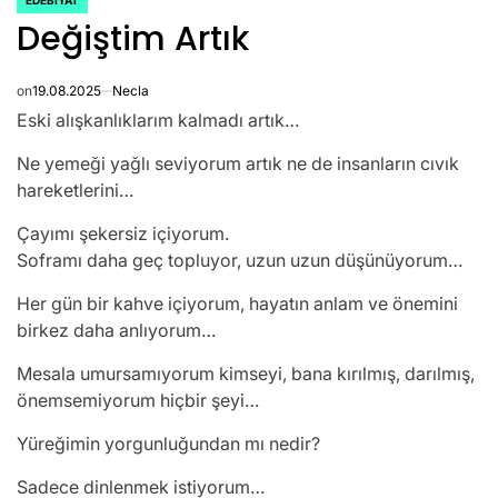
EDEBIYAT
POSTED
Değiştim Artık
IN
on
19.08.2025
Necla
Eski alışkanlıklarım kalmadı artık…
Ne yemeği yağlı seviyorum artık ne de insanların cıvık
hareketlerini…
Çayımı şekersiz içiyorum.
Soframı daha geç topluyor, uzun uzun düşünüyorum…
Her gün bir kahve içiyorum, hayatın anlam ve önemini
birkez daha anlıyorum…
Mesala umursamıyorum kimseyi, bana kırılmış, darılmış,
önemsemiyorum hiçbir şeyi…
Yüreğimin yorgunluğundan mı nedir?
Sadece dinlenmek istiyorum…