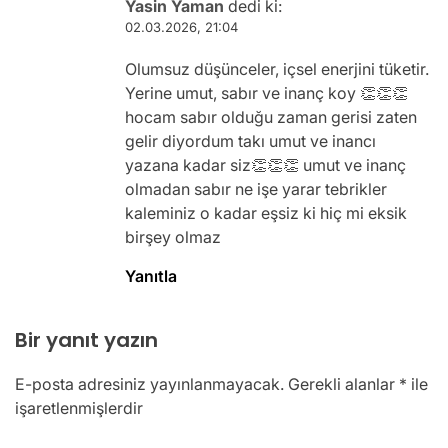
Yasin Yaman
dedi ki:
02.03.2026, 21:04
Olumsuz düşünceler, içsel enerjini tüketir.
Yerine umut, sabır ve inanç koy 👏👏👏
hocam sabır olduğu zaman gerisi zaten
gelir diyordum takı umut ve inancı
yazana kadar siz👏👏👏 umut ve inanç
olmadan sabır ne işe yarar tebrikler
kaleminiz o kadar eşsiz ki hiç mi eksik
birşey olmaz
Yanıtla
Bir yanıt yazın
E-posta adresiniz yayınlanmayacak.
Gerekli alanlar
*
ile
işaretlenmişlerdir