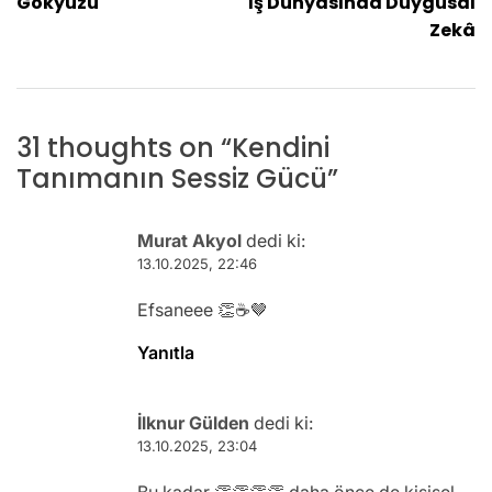
Gökyüzü
İş Dünyasında Duygusal
gezinmesi
Zekâ
31 thoughts on “
Kendini
Tanımanın Sessiz Gücü
”
Murat Akyol
dedi ki:
13.10.2025, 22:46
Efsaneee 👏☕🤎
Yanıtla
İlknur Gülden
dedi ki:
13.10.2025, 23:04
Bu kadar 👏👏👏👏 daha önce de kişisel