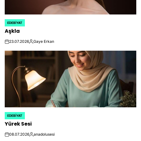
EDEBIYAT
POSTED
Aşkla
IN
23.07.2026
Gaye Erkan
on
Posted
by
EDEBIYAT
POSTED
Yürek Sesi
IN
08.07.2026
anadolusesi
on
Posted