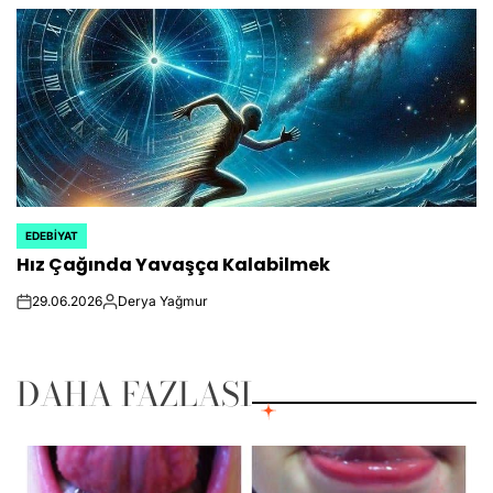
by
EDEBIYAT
POSTED
Hız Çağında Yavaşça Kalabilmek
IN
29.06.2026
Derya Yağmur
on
Posted
by
DAHA FAZLASI