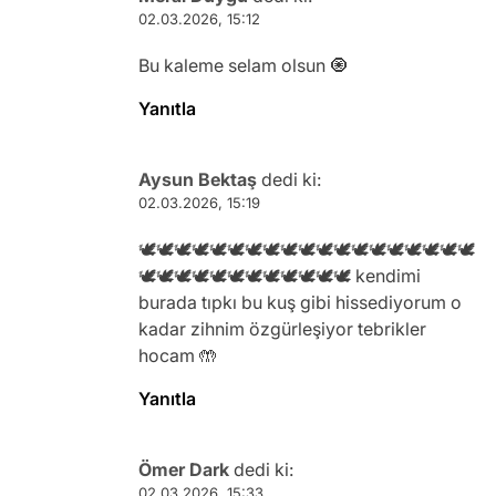
02.03.2026, 15:12
Bu kaleme selam olsun 🧿
Yanıtla
Aysun Bektaş
dedi ki:
02.03.2026, 15:19
🕊️🕊️🕊️🕊️🕊️🕊️🕊️🕊️🕊️🕊️🕊️🕊️🕊️🕊️🕊️🕊️🕊️🕊️🕊️
🕊️🕊️🕊️🕊️🕊️🕊️🕊️🕊️🕊️🕊️🕊️🕊️ kendimi
burada tıpkı bu kuş gibi hissediyorum o
kadar zihnim özgürleşiyor tebrikler
hocam 🤲
Yanıtla
Ömer Dark
dedi ki:
02.03.2026, 15:33