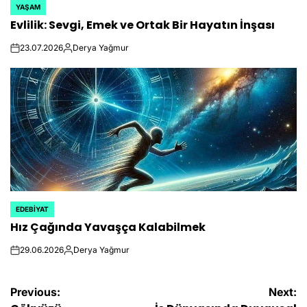
YAŞAM
POSTED
Evlilik: Sevgi, Emek ve Ortak Bir Hayatın İnşası
IN
23.07.2026
Derya Yağmur
on
Posted
by
EDEBIYAT
POSTED
Hız Çağında Yavaşça Kalabilmek
IN
29.06.2026
Derya Yağmur
on
Posted
by
Yazı
Previous:
Next: