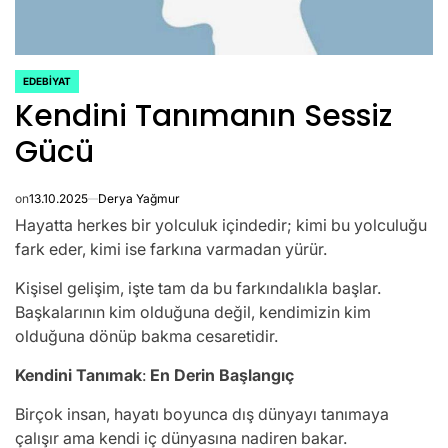
EDEBIYAT
POSTED
Kendini Tanımanın Sessiz
IN
Gücü
on
13.10.2025
Derya Yağmur
Hayatta herkes bir yolculuk içindedir; kimi bu yolculuğu
fark eder, kimi ise farkına varmadan yürür.
Kişisel gelişim, işte tam da bu farkındalıkla başlar.
Başkalarının kim olduğuna değil, kendimizin kim
olduğuna dönüp bakma cesaretidir.
Kendini Tanımak
:
En Derin Başlangıç
Birçok insan, hayatı boyunca dış dünyayı tanımaya
çalışır ama kendi iç dünyasına nadiren bakar.