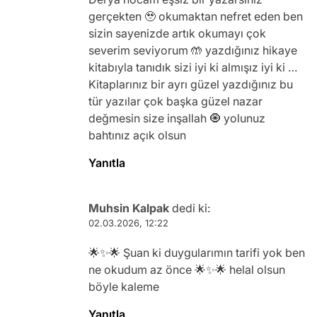
gerçekten 🥹 okumaktan nefret eden ben
sizin sayenizde artık okumayı çok
severim seviyorum 🤲 yazdığınız hikaye
kitabıyla tanıdık sizi iyi ki almışız iyi ki …
Kitaplarınız bir ayrı güzel yazdığınız bu
tür yazılar çok başka güzel nazar
değmesin size inşallah 🧿 yolunuz
bahtınız açık olsun
Yanıtla
Muhsin Kalpak
dedi ki:
02.03.2026, 12:22
🌟✨🌟 Şuan ki duygularımın tarifi yok ben
ne okudum az önce 🌟✨🌟 helal olsun
böyle kaleme
Yanıtla