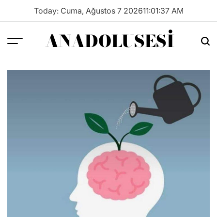
Skip
Today: Cuma, Ağustos 7 2026
11
:
01
:
38
AM
to
content
ANADOLUSESI
Menu
Sea