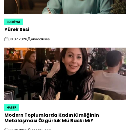
EDEBIYAT
POSTED
Yürek Sesi
IN
08.07.2026
anadolusesi
on
Posted
by
HABER
POSTED
Modern Toplumlarda Kadın Kimliğinin
IN
Metalaşması Özgürlük Mü Baskı Mı?