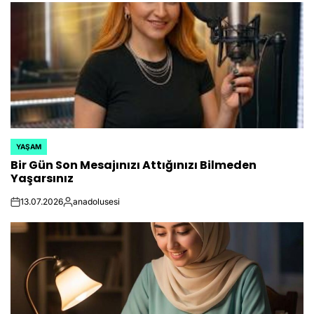
YAŞAM
POSTED
Bir Gün Son Mesajınızı Attığınızı Bilmeden
IN
Yaşarsınız
13.07.2026
anadolusesi
on
Posted
by