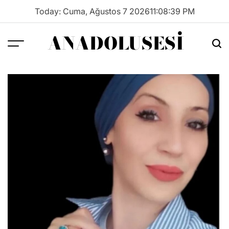
Skip
Today: Cuma, Ağustos 7 2026
11
:
08
:
39
PM
to
content
ANADOLUSESI
Menu
Sea