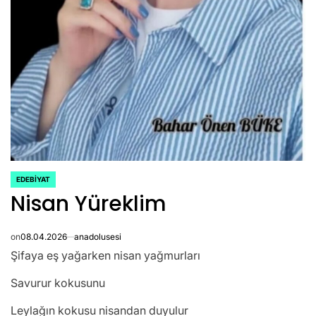
EDEBIYAT
POSTED
Nisan Yüreklim
IN
on
08.04.2026
anadolusesi
Şifaya eş yağarken nisan yağmurları
Savurur kokusunu
Leylağın kokusu nisandan duyulur