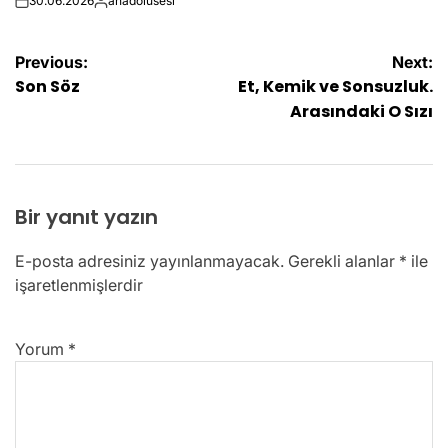
30.06.2026
anadolusesi
on
Posted
by
Yazı
Previous:
Next:
Son Söz
Et, Kemik ve Sonsuzluk.
gezinmesi
Arasındaki O Sızı
Bir yanıt yazın
E-posta adresiniz yayınlanmayacak.
Gerekli alanlar
*
ile
işaretlenmişlerdir
Yorum
*