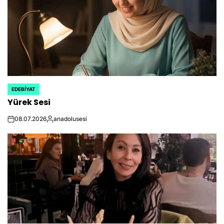
EDEBIYAT
POSTED
Yürek Sesi
IN
08.07.2026
anadolusesi
on
Posted
by