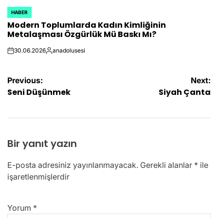
HABER
POSTED
Modern Toplumlarda Kadın Kimliğinin
IN
Metalaşması Özgürlük Mü Baskı Mı?
30.06.2026
anadolusesi
on
Posted
by
Yazı
Previous:
Next:
Seni Düşünmek
Siyah Çanta
gezinmesi
Bir yanıt yazın
E-posta adresiniz yayınlanmayacak.
Gerekli alanlar
*
ile
işaretlenmişlerdir
Yorum
*