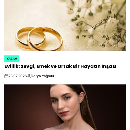
YAŞAM
POSTED
Evlilik: Sevgi, Emek ve Ortak Bir Hayatın İnşası
IN
23.07.2026
Derya Yağmur
on
Posted
by