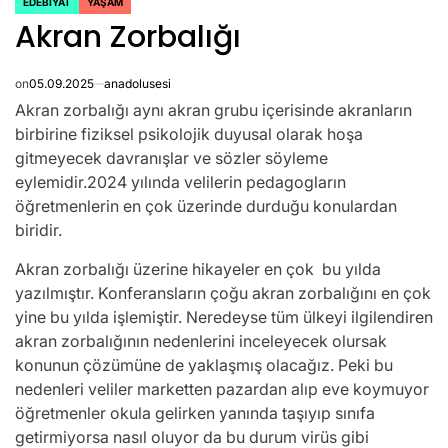
EDEBIYAT
YAŞAM
POSTED
Akran Zorbalığı
IN
on
05.09.2025
anadolusesi
Akran zorbalığı aynı akran grubu içerisinde akranların
birbirine fiziksel psikolojik duyusal olarak hoşa
gitmeyecek davranışlar ve sözler söyleme
eylemidir.2024 yılında velilerin pedagogların
öğretmenlerin en çok üzerinde durduğu konulardan
biridir.
Akran zorbalığı üzerine hikayeler en çok bu yılda
yazılmıştır. Konferansların çoğu akran zorbalığını en çok
yine bu yılda işlemiştir. Neredeyse tüm ülkeyi ilgilendiren
akran zorbalığının nedenlerini inceleyecek olursak
konunun çözümüne de yaklaşmış olacağız. Peki bu
nedenleri veliler marketten pazardan alıp eve koymuyor
öğretmenler okula gelirken yanında taşıyıp sınıfa
getirmiyorsa nasıl oluyor da bu durum virüs gibi