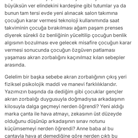
büyüksün ver elindekini kardeşine gibi tutumlar ya da
bunun tam tersi evde yeni alınacak salon takımına
çocuğun karar vermesi teknoloji kullanımında saat
takviminin çocuğa bırakılması ağam paşam prenses
diyerek sürekli öz benliğinin yüceltilip çocuğun benlik
algısının bozulması eve gelecek misafire çocuğun karar
vermesi sonucunda çocuğun özgüven patlaması
yaşaması akran zorbalığını kaçınılmaz kılan sebepler
arasında.
Gelelim bir başka sebebe akran zorbalığının çıkış yeri
fiziksel psikolojik maddi ve manevi farklılıklarıdır.
Yazımızın başında da dediğim gibi çocuklar gençler
akran zorbalığı duygusuyla doğmadıysa arkadaşının
kilosuyla dalga geçmeyi nerden öğrendi? Yeni aldığı
marka çanta ile hava atmayı, zekasının üst düzeyde
olduğunu düşünüp arkadaşının sınav notunu
küçümsemeyi nerden öğrendi? Anne baba al bu
çantayla hava at demediğine göre nerden çıktı bu