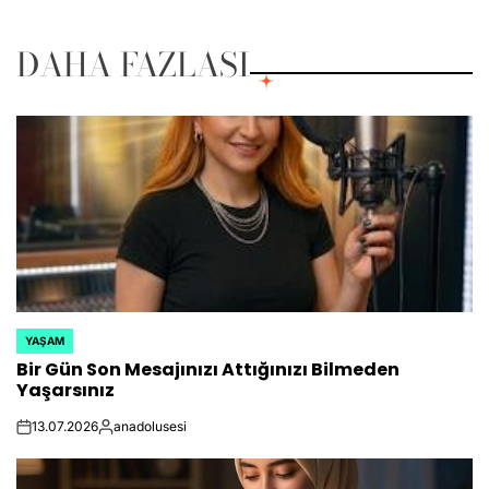
DAHA FAZLASI
YAŞAM
POSTED
Bir Gün Son Mesajınızı Attığınızı Bilmeden
IN
Yaşarsınız
13.07.2026
anadolusesi
on
Posted
by