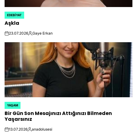
EDEBIYAT
POSTED
Aşkla
IN
23.07.2026
Gaye Erkan
on
Posted
by
YAŞAM
POSTED
Bir Gün Son Mesajınızı Attığınızı Bilmeden
IN
Yaşarsınız
13.07.2026
anadolusesi
on
Posted
by