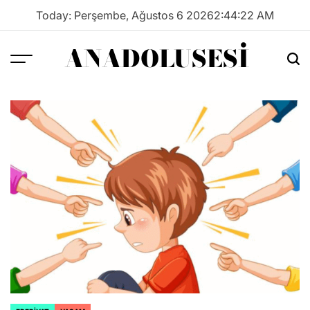
Skip
Today: Perşembe, Ağustos 6 2026
2
:
44
:
22
AM
to
content
ANADOLUSESI
Menu
Sea