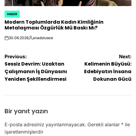
HABER
POSTED
Modern Toplumlarda Kadın Kimliğinin
IN
Metalaşması Özgürlük Mü Baskı Mı?
30.06.2026
anadolusesi
on
Posted
by
Yazı
Previous:
Next:
Sessiz Devrim: Uzaktan
Kelimenin Büyüsü:
gezinmesi
Çalışmanın İş Dünyasını
Edebiyatın İnsana
Yeniden Şekillendirmesi
Dokunan Gücü
Bir yanıt yazın
E-posta adresiniz yayınlanmayacak.
Gerekli alanlar
*
ile
işaretlenmişlerdir