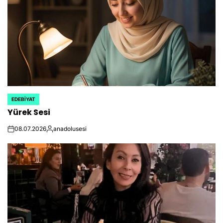
EDEBIYAT
POSTED
Yürek Sesi
IN
08.07.2026
anadolusesi
on
Posted
by