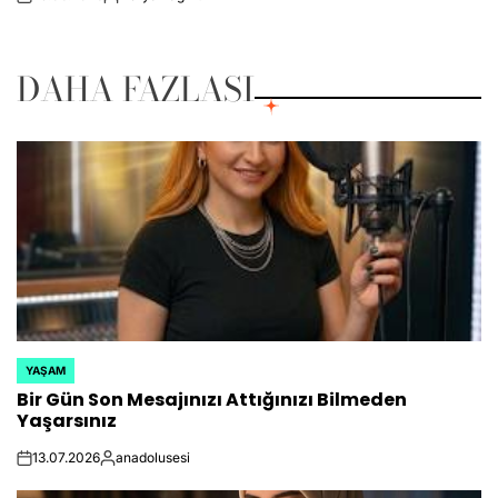
on
Posted
by
DAHA FAZLASI
YAŞAM
POSTED
Bir Gün Son Mesajınızı Attığınızı Bilmeden
IN
Yaşarsınız
13.07.2026
anadolusesi
on
Posted
by