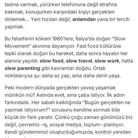
tadına varmak, yürürken telefonuna değil etrafına
bakmak, konuşurken karşındaki kişiyi gerçekten
dinlemek… Yani hızdan değil,
anlamdan
yana bir tercih
yapmak.
Bu felsefenin kökeni 1980’lere, İtalya’da doğan “Slow
Movement” akımına dayanıyor. Fast food kültürüne
tepki olarak doğan bu hareket, daha sonra hayatın her
alanına yayıldı:
slow food
,
slow travel
,
slow work
, hatta
slow parenting
gibi kavramlar doğdu. Ortak
noktalarıysa şu: daha az yap, ama daha derin yaşa.
Peki modern dünyada gerçekten yavaş yaşamak
mümkün mü? Aslında evet, ama çaba istiyor. İlk adım
farkındalık. Her sabah kalktığında “Bugün gerçekten ne
yapmak istiyorum?” sorusunu kendine sormak bile
büyük bir fark yaratır. Çünkü çoğu zaman günümüzü biz
değil, çevremiz –iş, sosyal medya, toplum– planlıyor.
Kendi gündemimizi oluşturduğumuzda, kontrol yeniden