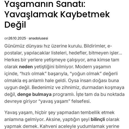
Yaşamanın Sanatı:
Yavaşlamak Kaybetmek
Değil
on
26.10.2025
anadolusesi
Günümüz dünyası hız üzerine kurulu. Bildirimler, e-
postalar, yapılacaklar listeleri, hedefler, bitmeyen işler…
Herkes bir yerlere yetişmeye çalışıyor, ama kimse tam
olarak
neden
yetiştiğini bilmiyor. Modern yaşamın
içinde, “hızlı olmak” başarıyla, “yoğun olmak” değerli
olmakla eş anlamlı hale geldi. Oysa insan doğası buna
uygun değil. Bedenimiz ve zihnimiz, durmadan koşmaya
değil,
denge bulmaya
programlı. İşte tam da bu noktada
devreye giriyor “yavaş yaşam” felsefesi.
Yavaş yaşam, hiçbir şey yapmadan tembellik etmek
anlamına gelmiyor. Aksine, yaptığın şeyi
bilinçli
olarak
yapmak demek. Kahveni aceleyle yudumlamak yerine