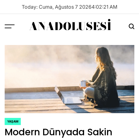
Skip
Today: Cuma, Ağustos 7 2026
4
:
02
:
21
AM
to
content
ANADOLUSESI
Menu
Sea
YAŞAM
POSTED
Modern Dünyada Sakin
IN