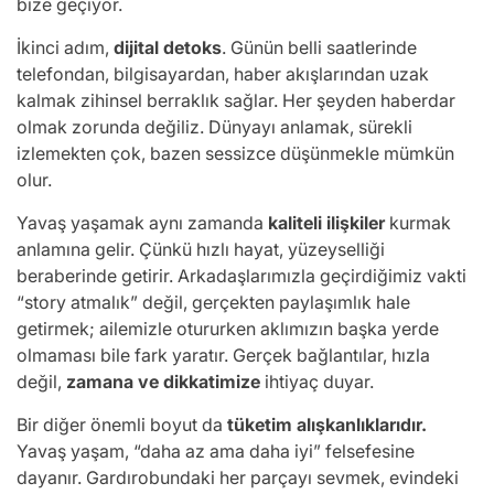
bize geçiyor.
İkinci adım,
dijital detoks
. Günün belli saatlerinde
telefondan, bilgisayardan, haber akışlarından uzak
kalmak zihinsel berraklık sağlar. Her şeyden haberdar
olmak zorunda değiliz. Dünyayı anlamak, sürekli
izlemekten çok, bazen sessizce düşünmekle mümkün
olur.
Yavaş yaşamak aynı zamanda
kaliteli ilişkiler
kurmak
anlamına gelir. Çünkü hızlı hayat, yüzeyselliği
beraberinde getirir. Arkadaşlarımızla geçirdiğimiz vakti
“story atmalık” değil, gerçekten paylaşımlık hale
getirmek; ailemizle otururken aklımızın başka yerde
olmaması bile fark yaratır. Gerçek bağlantılar, hızla
değil,
zamana ve dikkatimize
ihtiyaç duyar.
Bir diğer önemli boyut da
tüketim alışkanlıklarıdır.
Yavaş yaşam, “daha az ama daha iyi” felsefesine
dayanır. Gardırobundaki her parçayı sevmek, evindeki