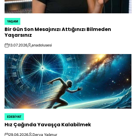
YAŞAM
POSTED
Bir Gün Son Mesajınızı Attığınızı Bilmeden
IN
Yaşarsınız
13.07.2026
anadolusesi
on
Posted
by
EDEBIYAT
POSTED
Hız Çağında Yavaşça Kalabilmek
IN
29.06.2026
Derya Yağmur