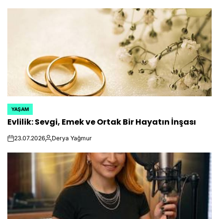
YAŞAM
POSTED
Evlilik: Sevgi, Emek ve Ortak Bir Hayatın İnşası
IN
23.07.2026
Derya Yağmur
on
Posted
by