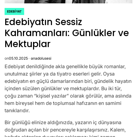
EDEBIYAT
POSTED
Edebiyatın Sessiz
IN
Kahramanları: Günlükler ve
Mektuplar
on
05.10.2025
anadolusesi
Edebiyat denildiğinde akla genellikle büyük romanlar,
unutulmaz şiirler ya da tiyatro eserleri gelir. Oysa
edebiyatın en güçlü damarlarından biri, gündelik hayatın
içinden süzülen günlükler ve mektuplardır. Bu iki tür,
çoğu zaman “kişisel yazılar” olarak görülür, ama aslında
hem bireysel hem de toplumsal hafızanın en samimi
tanıklarıdır.
Bir günlüğü elinize aldığınızda, yazarın iç dünyasına
doğrudan açılan bir pencereyle karşılaşırsınız. Kalem,
kağıda aktarılan duyguları saklamaz; kimi zaman