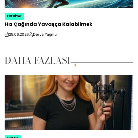
EDEBIYAT
POSTED
Hız Çağında Yavaşça Kalabilmek
IN
29.06.2026
Derya Yağmur
on
Posted
by
DAHA FAZLASI