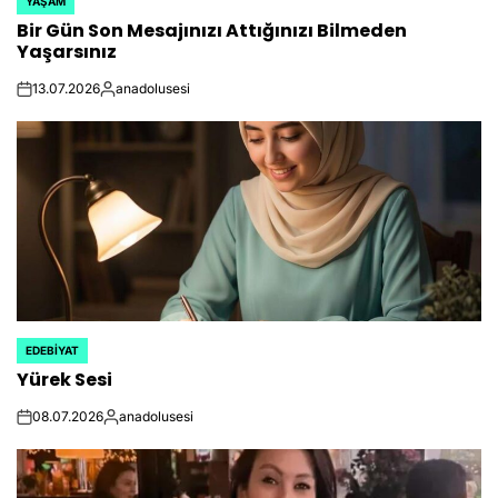
YAŞAM
POSTED
Bir Gün Son Mesajınızı Attığınızı Bilmeden
IN
Yaşarsınız
13.07.2026
anadolusesi
on
Posted
by
EDEBIYAT
POSTED
Yürek Sesi
IN
08.07.2026
anadolusesi
on
Posted
by