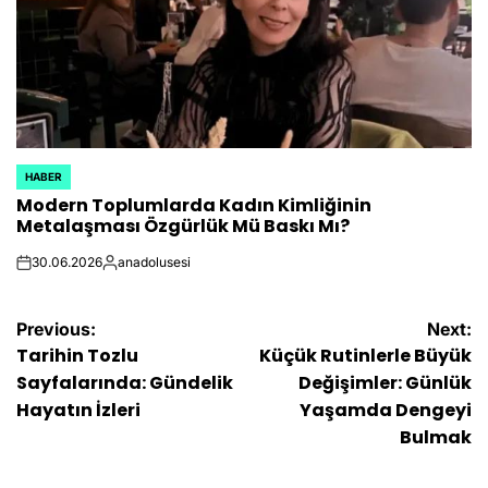
HABER
POSTED
Modern Toplumlarda Kadın Kimliğinin
IN
Metalaşması Özgürlük Mü Baskı Mı?
30.06.2026
anadolusesi
on
Posted
by
Yazı
Previous:
Next:
Tarihin Tozlu
Küçük Rutinlerle Büyük
gezinmesi
Sayfalarında: Gündelik
Değişimler: Günlük
Hayatın İzleri
Yaşamda Dengeyi
Bulmak