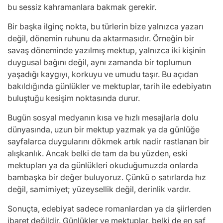
bu sessiz kahramanlara bakmak gerekir.
Bir başka ilginç nokta, bu türlerin bize yalnızca yazarı
değil, dönemin ruhunu da aktarmasıdır. Örneğin bir
savaş döneminde yazılmış mektup, yalnızca iki kişinin
duygusal bağını değil, aynı zamanda bir toplumun
yaşadığı kaygıyı, korkuyu ve umudu taşır. Bu açıdan
bakıldığında günlükler ve mektuplar, tarih ile edebiyatın
buluştuğu kesişim noktasında durur.
Bugün sosyal medyanın kısa ve hızlı mesajlarla dolu
dünyasında, uzun bir mektup yazmak ya da günlüğe
sayfalarca duygularını dökmek artık nadir rastlanan bir
alışkanlık. Ancak belki de tam da bu yüzden, eski
mektupları ya da günlükleri okuduğumuzda onlarda
bambaşka bir değer buluyoruz. Çünkü o satırlarda hız
değil, samimiyet; yüzeysellik değil, derinlik vardır.
Sonuçta, edebiyat sadece romanlardan ya da şiirlerden
ibaret değildir. Günlükler ve mektuplar, belki de en saf