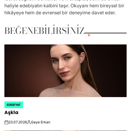
haliyle edebiyatın kalbini taşır. Okuyanı hem bireysel bir
hikâyeye hem de evrensel bir deneyime davet eder.
BEĞENEBILIRSINIZ
EDEBIYAT
POSTED
Aşkla
IN
23.07.2026
Gaye Erkan
on
Posted
by