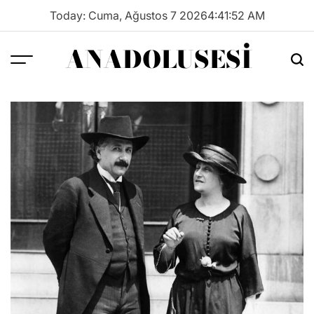
Skip
Today: Cuma, Ağustos 7 2026
4
:
41
:
52
AM
to
content
ANADOLUSESI
Menu
Sea