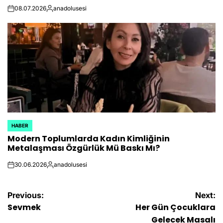
08.07.2026
anadolusesi
on
Posted
by
HABER
POSTED
Modern Toplumlarda Kadın Kimliğinin
IN
Metalaşması Özgürlük Mü Baskı Mı?
30.06.2026
anadolusesi
on
Posted
by
Yazı
Previous:
Next:
Sevmek
Her Gün Çocuklara
gezinmesi
Gelecek Masalı