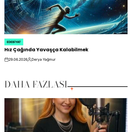
EDEBIYAT
POSTED
Hız Çağında Yavaşça Kalabilmek
IN
29.06.2026
Derya Yağmur
on
Posted
by
DAHA FAZLASI