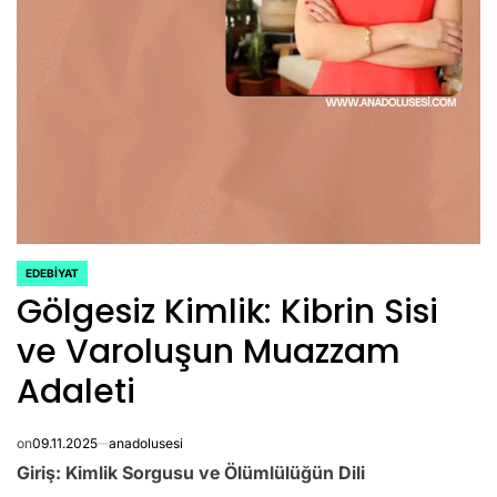
EDEBIYAT
POSTED
Gölgesiz Kimlik: Kibrin Sisi
IN
ve Varoluşun Muazzam
Adaleti
on
09.11.2025
anadolusesi
Giriş: Kimlik Sorgusu ve Ölümlülüğün Dili