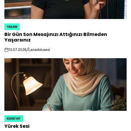
YAŞAM
POSTED
Bir Gün Son Mesajınızı Attığınızı Bilmeden
IN
Yaşarsınız
13.07.2026
anadolusesi
on
Posted
by
EDEBIYAT
POSTED
Yürek Sesi
IN