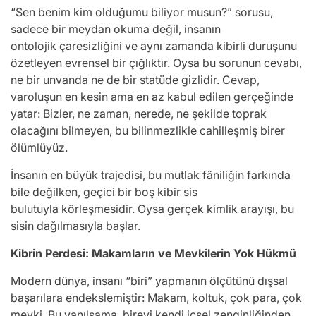
“Sen benim kim olduğumu biliyor musun?” sorusu,
sadece bir meydan okuma değil, insanın
ontolojik çaresizliğini ve aynı zamanda kibirli duruşunu
özetleyen evrensel bir çığlıktır. Oysa bu sorunun cevabı,
ne bir unvanda ne de bir statüde gizlidir. Cevap,
varoluşun en kesin ama en az kabul edilen gerçeğinde
yatar: Bizler, ne zaman, nerede, ne şekilde toprak
olacağını bilmeyen, bu bilinmezlikle cahilleşmiş birer
ölümlüyüz.
İnsanın en büyük trajedisi, bu mutlak fâniliğin farkında
bile değilken, geçici bir boş kibir sis
bulutuyla körleşmesidir. Oysa gerçek kimlik arayışı, bu
sisin dağılmasıyla başlar.
Kibrin Perdesi: Makamların ve Mevkilerin Yok Hükmü
Modern dünya, insanı “biri” yapmanın ölçütünü dışsal
başarılara endekslemiştir: Makam, koltuk, çok para, çok
mevki. Bu yanılsama, bireyi kendi içsel zenginliğinden