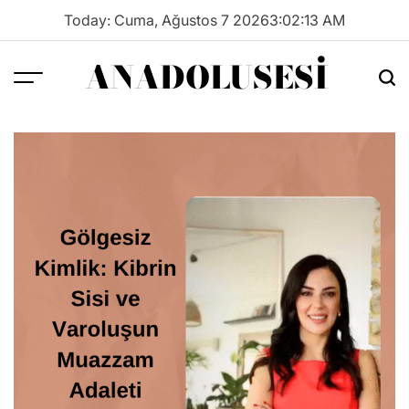
Skip
Today: Cuma, Ağustos 7 2026
3
:
02
:
13
AM
to
content
ANADOLUSESI
Menu
Sea