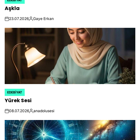
POSTED
Aşkla
IN
23.07.2026
Gaye Erkan
on
Posted
by
EDEBIYAT
POSTED
Yürek Sesi
IN
08.07.2026
anadolusesi
on
Posted
by