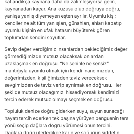
katlandıkça kaynana daha da zalimleşiyorsa gelin,
kaynanadan kaçar. Ana kuzusu olup doğruya doğru,
yanlışa yanlış diyemeyen eşten ayrılır. Uyumlu kişi;
kendilerine ait tüm yanlışları, günahları, ahları kapatıp
uyumlu kişinin en ufak hatasını büyüterek gören
toplumdan kendini soyutlar.
Sevip değer verdiğimiz insanlardan beklediğimiz değeri
görmediğimizde mutsuz olacaksak onlardan
uzaklaşmak en doğrusu. “Ne seninle ne sensiz”
mantığıyla uyumlu olmak için kendi inancımızdan,
değerimizden, kişiliğimizden taviz vereceksek
sevgimizden de taviz verip ayrılmak en doğrusu. Her
şekilde mutsuz olacağımızı hissediyorsak kendimizi
tercih ederek mutsuz olmayı seçmek en doğrusu.
Topluluk denize doğru giderken suyu, suyun sunacağı
hayatı tercih ederken tek başına yürüyen penguenin ters
yönü seçip dağlara doğru yürümesi onun tercihi.
Dağlara doğru ilerledikçe karın ve soğuğun şiddetini