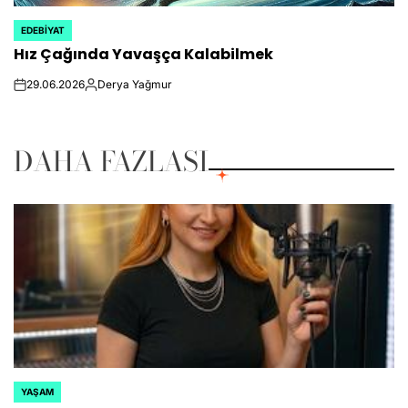
EDEBIYAT
POSTED
Hız Çağında Yavaşça Kalabilmek
IN
29.06.2026
Derya Yağmur
on
Posted
by
DAHA FAZLASI
YAŞAM
POSTED