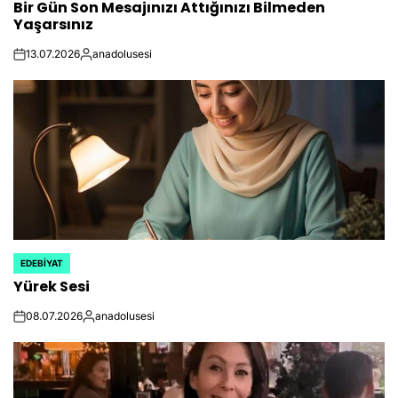
Bir Gün Son Mesajınızı Attığınızı Bilmeden
IN
Yaşarsınız
13.07.2026
anadolusesi
on
Posted
by
EDEBIYAT
POSTED
Yürek Sesi
IN
08.07.2026
anadolusesi
on
Posted
by