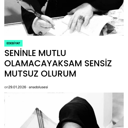
EDEBIYAT
POSTED
SENİNLE MUTLU
IN
OLAMACAYAKSAM SENSİZ
MUTSUZ OLURUM
on
29.01.2026
anadolusesi