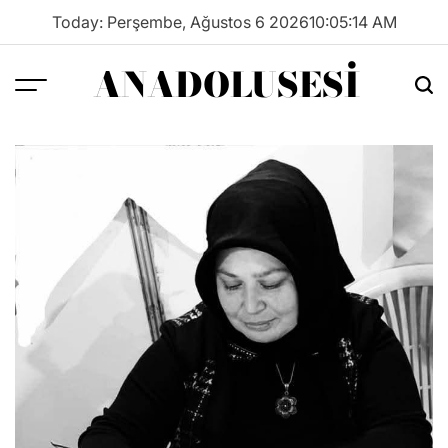
Skip
Today: Perşembe, Ağustos 6 2026
10
:
05
:
15
AM
to
content
ANADOLUSESI
Menu
Sea