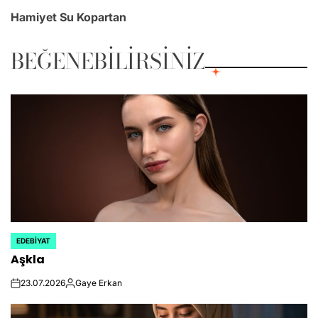
Hamiyet Su Kopartan
BEĞENEBILIRSINIZ
EDEBIYAT
POSTED
Aşkla
IN
23.07.2026
Gaye Erkan
on
Posted
by