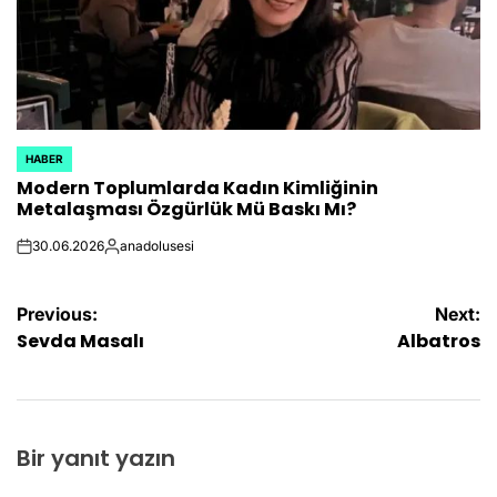
HABER
POSTED
Modern Toplumlarda Kadın Kimliğinin
IN
Metalaşması Özgürlük Mü Baskı Mı?
30.06.2026
anadolusesi
on
Posted
by
Yazı
Previous:
Next:
Sevda Masalı
Albatros
gezinmesi
Bir yanıt yazın