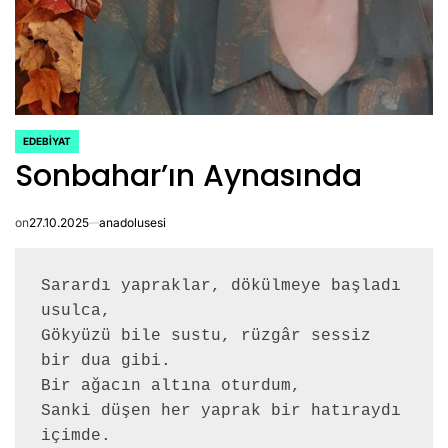
EDEBIYAT
POSTED
Sonbahar’ın Aynasında
IN
on
27.10.2025
anadolusesi
Sarardı yapraklar, dökülmeye başladı 
usulca, 
Gökyüzü bile sustu, rüzgâr sessiz 
bir dua gibi.
Bir ağacın altına oturdum, 
Sanki düşen her yaprak bir hatıraydı 
içimde.