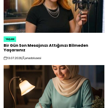
YAŞAM
POSTED
Bir Gün Son Mesajınızı Attığınızı Bilmeden
IN
Yaşarsınız
13.07.2026
anadolusesi
on
Posted
by