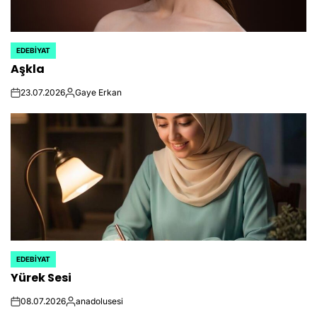
EDEBIYAT
POSTED
Aşkla
IN
23.07.2026
Gaye Erkan
on
Posted
by
EDEBIYAT
POSTED
Yürek Sesi
IN
08.07.2026
anadolusesi
on
Posted