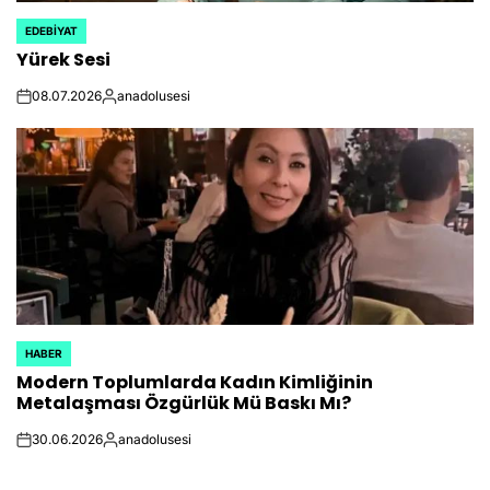
EDEBIYAT
POSTED
Yürek Sesi
IN
08.07.2026
anadolusesi
on
Posted
by
HABER
POSTED
Modern Toplumlarda Kadın Kimliğinin
IN
Metalaşması Özgürlük Mü Baskı Mı?
30.06.2026
anadolusesi
on
Posted
by