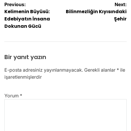
Yazı
Previous:
Next:
Kelimenin Büyüsü:
Bilinmezliğin Kıyısındaki
gezinmesi
Edebiyatın İnsana
Şehir
Dokunan Gücü
Bir yanıt yazın
E-posta adresiniz yayınlanmayacak.
Gerekli alanlar
*
ile
işaretlenmişlerdir
Yorum
*