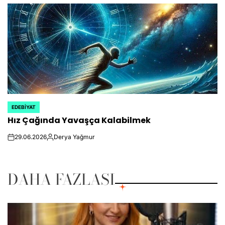
by
EDEBIYAT
POSTED
Hız Çağında Yavaşça Kalabilmek
IN
29.06.2026
Derya Yağmur
on
Posted
by
DAHA FAZLASI