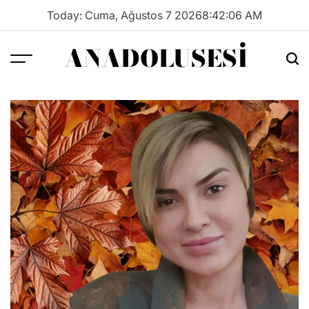
Skip
Today: Cuma, Ağustos 7 2026
8
:
42
:
06
AM
to
content
ANADOLUSESI
Menu
Sea